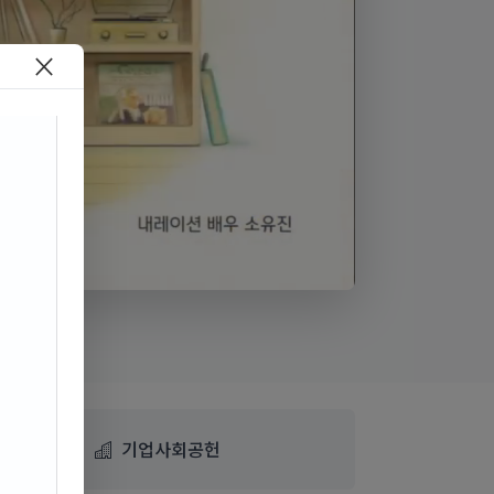
×
배우 소유진)"
기업사회공헌