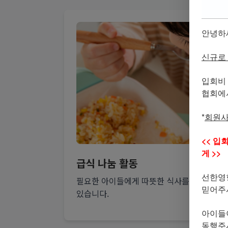
안녕하
신규로
입회비
협회에서
*
회원
<< 입
게 >>
급식 나눔 활동
선한영
필요한 아이들에게 따뜻한 식사를 제공하는 
믿어주
있습니다.
아이들
동행주시