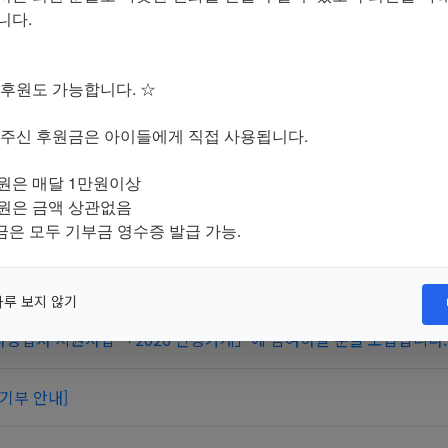
니다.
후원도 가능합니다. ☆
 주신 후원금은 아이들에게 직접 사용됩니다.
상공인 지원사업 '땡겨요 상생가게' 3기 모집
원은 매달 1만원이상
원은 금액 상관없음
식용 저장감자 가치소비로 연결···감자 판매 수익금 '쾌척'
금은
모두
기부금
영수증
발급
가능.
토단 모집 (20명)
하루 보지 않기
영업자 지원사업 「2026 인정가게」에 참여하실 분을 모집합니다.
기부 안내]