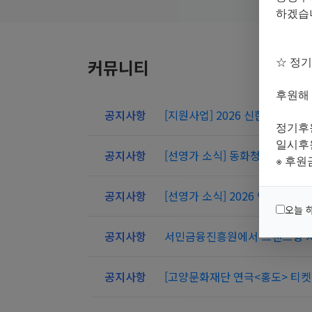
하겠습
☆ 정기
커뮤니티
후원해
공지사항
[지원사업] 2026 신한은행 소
정기후
일시후
공지사항
[선영가 소식] 동화청과, 학교급
※
후원
공지사항
[선영가 소식] 2026 인정가게 멘
오늘 
공지사항
서민금융진흥원에서 브랜드형 자
공지사항
[고양문화재단 연극<홍도> 티켓